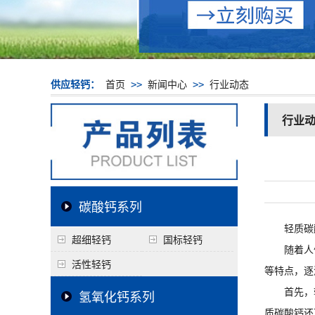
供应轻钙：
首页
>>
新闻中心
>>
行业动态
行业
碳酸钙系列
轻质碳酸
超细轻钙
国标轻钙
随着人们
活性轻钙
等特点，逐
首先，轻
氢氧化钙系列
质碳酸钙还