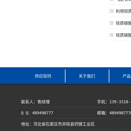
利用轻
轻质碳
轻质碳
供应轻钙
关于我们
产品
联系人：焦经理
手机：139-3318-
Q Q：489498777
邮箱：489498777
地址：河北省石家庄市井陉县钙镁工业区