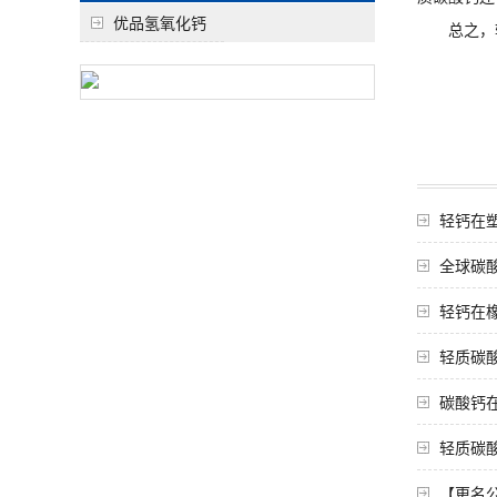
优品氢氧化钙
总之，轻
轻钙在
全球碳
轻钙在
轻质碳
碳酸钙
轻质碳
【更名