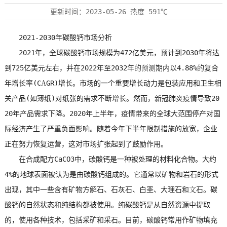
更新时间：
2023-05-26
热度
591℃
2021-2030年碳酸钙市场分析
2021年，全球碳酸钙市场规模为472亿美元，预计到2030年将达
到725亿美元左右，并在2022年至2032年的预测期内以4.88%的复合
年增长率(CAGR)增长。市场的一个重要增长动力是包装应用和卫生相
关产品(如薄纸)对纸张的需求不断增长。然而，新冠肺炎疫情导致20
20年产品需求下降。2020年上半年，疫情带来的全球大范围停产对国
际经济产生了严重负面影响。随着今年下半年限制措施的放宽，企业
正在努力恢复运营，这对市场扩张起到了鼓励作用。
在合成配方CaCO3中，碳酸钙是一种被处理的材料化合物。大约
4%的地球表面被认为是由碳酸钙组成的。它通常以矿物和岩石的形式
出现，其中一些含有矿物方解石、石灰石、白垩、大理石和文石。碳
酸钙的自然状态和纯结构都被使用。纯碳酸钙是从自然资源中提取
的，使用各种技术，包括采矿和采石。目前，碳酸钙常用作矿物填充