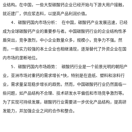
业结构。在中国，一些大型碳酸钙企业已经开始与下游大用户接触，
就近建厂，供应浆态料，以提高产品利润价值。
4. 碳酸钙国内市场分析： 在中国，碳酸钙产业发展迅速，已经
成为全球碳酸钙产业的重要参与者。中国碳酸钙行业的企业结构性矛
盾突出，竞争激烈，中小企业数量众多，规模小，竞争力不强。然
而，一些实力较强的本土企业也相继涌现，逐渐替代了外资企业在国
内市场的垄断地位。
5. 碳酸钙国内市场趋势： 碳酸钙行业是一个前景光明的朝阳产
业，亚洲市场对重钙的需求增长*快，特别是在造纸、塑料和涂料行
业，需求量呈现稳步增长的趋势。然而，中国碳酸钙行业仍然面临一
些问题，如产品结构不合理、技术研发水平偏低和市场竞争激烈等。
为了实现可持续发展，碳酸钙行业需要进一步优化产品结构，提高研
发能力，并加强企业之间的合作和整合。