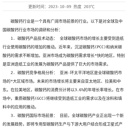
更新时间：
2023-10-09
热度
203℃
碳酸钙行业是一个具有广阔市场前景的行业。以下是对全球及中
国碳酸钙行业市场的调研和分析：
1. 碳酸钙产品技术动态： 全球碳酸钙市场的增长主要受到造纸
行业使用碳酸钙的增加的推动。近年来，沉淀碳酸钙(PCC)和纳米碳
酸钙的需求不断增加。亚洲市场成为碳酸钙需求增长*快的地区，特别
是亚洲造纸工业的发展为碳酸钙产品提供了巨大的市场需求。
2. 碳酸钙竞争格局分析： 亚洲-环太平洋地区是全球碳酸钙市
场的*大区域市场。未来的市场增长将主要来自亚太地区、拉美和中
东。在拉美地区，碳酸钙的消费预计将以3.6%的年增长率增长。在市
场中，重质碳酸钙(GCC)将继续受到造纸工业的需求以及在涂料和填
料中的应用的推动。
3. 碳酸钙国际市场前景： 目前，全球碳酸钙产业正出现一个新
的发展趋势，即将专用型碳酸钙生产与下游大用户结合形成卫星式产