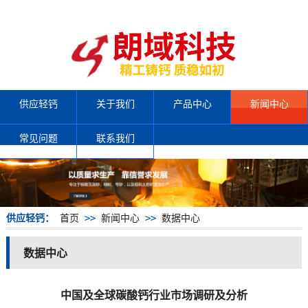
供应轻钙
关于我们
产品中心
新闻中心
常见问题
联系我们
供应轻钙：
首页
>>
新闻中心
>>
数据中心
数据中心
中国及全球碳酸钙行业市场调研及分析